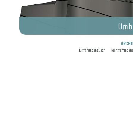
Umba
ARCHI
Einfamilienhäuser
Mehrfamilienh
Navigation einblenden