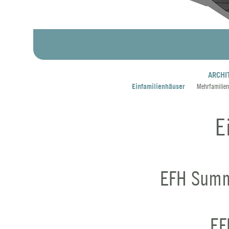
An sonniger Hanglage entsteht das
ARCHI
Einfamilienhäuser
Mehrfamilie
E
EFH Summe
Navigation einblenden
EF